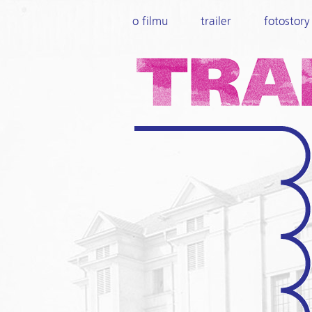
o filmu
trailer
fotostory